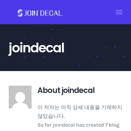
콘
텐
츠
로
건
joindecal
너
뛰
기
About
joindecal
이 저자는 아직 상세 내용을 기재하지
않았습니다.
So far joindecal has created 7 blog