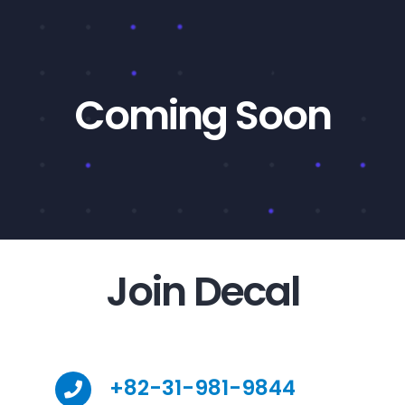
콘
텐
츠
로
Coming Soon
건
너
뛰
기
Join Decal
+82-31-981-9844